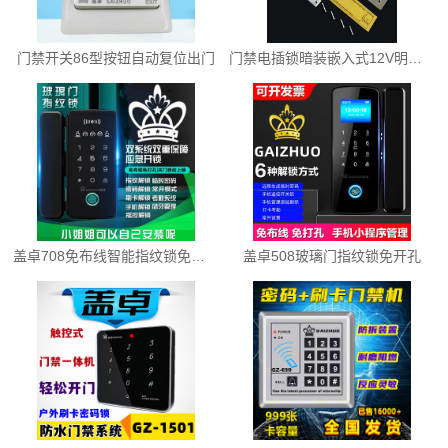
门禁开关86型按钮自动复位出门
门禁电插锁暗装嵌入式12V明装锁
盖卓708免布线智能指纹锁免开孔
盖卓508玻璃门指纹锁免开孔