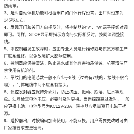
防雨罩。
3、延时自动停机功能可根据用户的门体行程设置，出厂时设定为
145秒左右。
4、发现开门和关门方向相反时，将控制器的“V”、“W”端子接线对调
即可。同样，STOP显示屏指示方向与实际相反时，按同法调整接
线。
5、本控制器发生故障时，应由专业人员进行维修或与供货方和生产
厂联系维修。以免故障扩大影响使用。
6、控制器应保持清洁，防止进水或其他有害物质侵蚀。机壳清洁严
禁使用有机溶剂。
7、掌纹门的电缆芯数一般不应少于8线（过去有7线的，接线不很合
理），门体电缆中间不应含有接头。
8、遥控发射器应保持外壳好，防止挤压、振动、跌落、进水等现
象。注意检查电池电压，必要时及时更换。当遥控距离过近时，一般
应更换电池。电池型号为KC12V-23A。遥控器应尽量避开电磁干扰
源。
9、遥控器出厂时按编码加密使用，不能互换。用户需要更改时可由
厂家按要求变更密码。