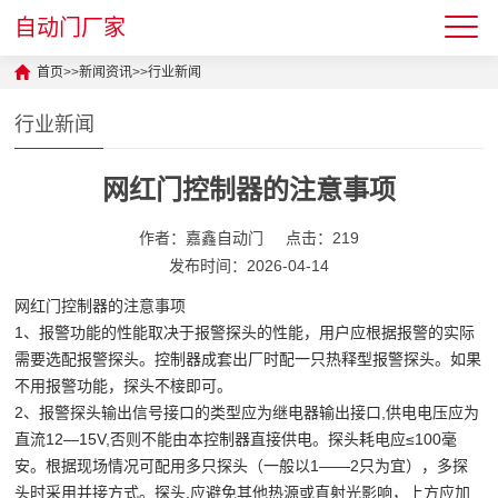
自动门厂家
首页
>>
新闻资讯
>>
行业新闻
行业新闻
网红门控制器的注意事项
作者：嘉鑫自动门
点击：219
发布时间：2026-04-14
网红门控制器的注意事项
1、报警功能的性能取决于报警探头的性能，用户应根据报警的实际
需要选配报警探头。控制器成套出厂时配一只热释型报警探头。如果
不用报警功能，探头不椄即可。
2、报警探头输出信号接口的类型应为继电器输出接口,供电电压应为
直流12—15V,否则不能由本控制器直接供电。探头耗电应≤100毫
安。根据现场情况可配用多只探头（一般以1――2只为宜），多探
头时采用并接方式。探头.应避免其他热源或直射光影响，上方应加